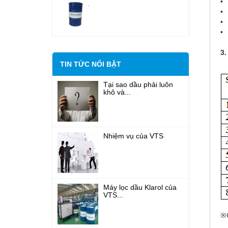
• 
• 
• 
• 
3.
TIN TỨC NỔI BẬT
Tại sao dầu phải luôn
khô và...
Nhiệm vụ của VTS
Máy lọc dầu Klarol của
VTS...
※C