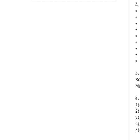
4.
• 
• 
• 
• 
•
• 
• 
• 
• 
5
Sử
Má
6.
1)
2)
3)
4)
5)