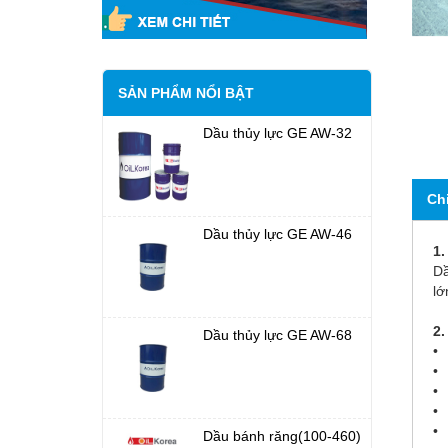
SẢN PHẨM NỔI BẬT
Dầu thủy lực GE AW-32
Ch
Dầu thủy lực GE AW-46
1.
Dầ
lớ
2.
Dầu thủy lực GE AW-68
• 
• 
• 
• 
•
Dầu bánh răng(100-460)