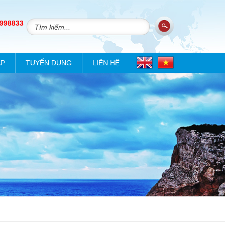
 998833
ÁP
TUYỂN DỤNG
LIÊN HỆ