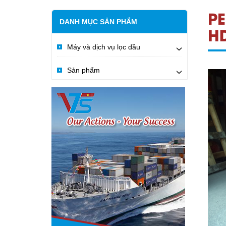
P
DANH MỤC SẢN PHẨM
HD
Máy và dịch vụ lọc dầu
›
Sản phẩm
›