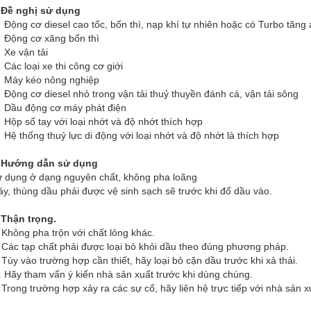
 Đề nghị sử dụng
Động cơ diesel cao tốc, bốn thì, nạp khí tự nhiên hoặc có Turbo tăng 
Động cơ xăng bốn thì
Xe vận tải
Các loại xe thi công cơ giới
 Máy kéo nông nghiệp
Động cơ diesel nhỏ trong vận tải thuỷ thuyền đánh cá, vận tải sông
Dầu động cơ máy phát điện
Hộp số tay với loại nhớt và độ nhớt thích hợp
Hệ thống thuỷ lực di động với loại nhớt và độ nhớt là thích hợp
. Hướng dẫn sử dụng
 dụng ở dạng nguyên chất, không pha loãng
y, thùng dầu phải được vệ sinh sạch sẽ trước khi đổ dầu vào.
 Thận trọng.
 Không pha trộn với chất lỏng khác.
 Các tạp chất phải được loại bỏ khỏi dầu theo đúng phương pháp.
 Tùy vào trường hợp cần thiết, hãy loại bỏ cặn dầu trước khi xả thải.
. Hãy tham vấn ý kiến nhà sản xuất trước khi dùng chúng.
 Trong trường hợp xảy ra các sự cố, hãy liên hệ trực tiếp với nhà sản x