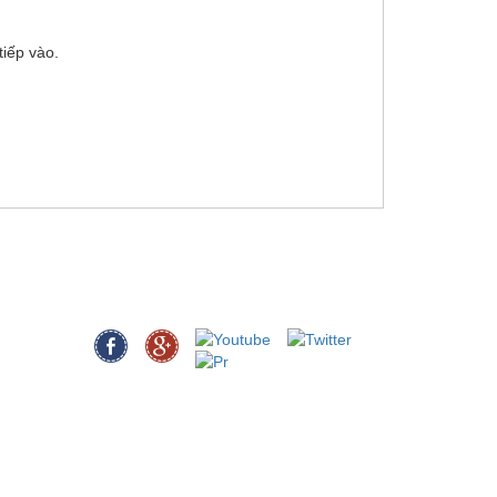
tiếp vào.
MẠNG XÃ HỘI
ện
Đã truy cập :
101424
Đang Online :
1