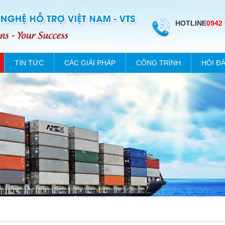
HOTLINE
0942
TIN TỨC
CÁC GIẢI PHÁP
CÔNG TRÌNH
HỎI Đ