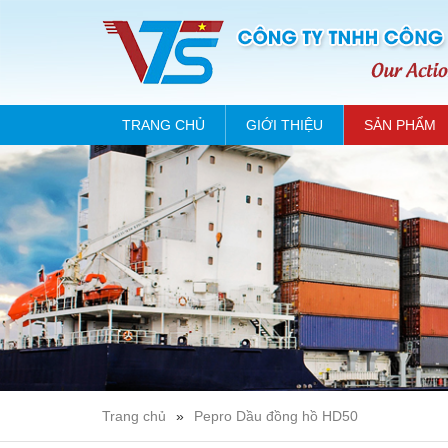
TRANG CHỦ
GIỚI THIỆU
SẢN PHẨM
Trang chủ
»
Pepro Dầu đồng hồ HD50