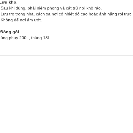
Lưu kho.
 Sau khi dùng, phải niêm phong và cất trữ nơi khô ráo.
 Lưu tro trong nhà, cách xa nơi có nhiệt độ cao hoặc ánh nắng rọi trực 
 Không để nơi ẩm ướt.
 Đóng gói.
ùng phuy 200L, thùng 18L
NAM - VTS
LIÊN KẾT NHANH
- Thiết bị lọc dầu
- Công trình thực hi
Nội
- Các ngành công nghiệp
- Giao thông vận tải
- Hàng hải
- Dịch vụ cung cấp
m