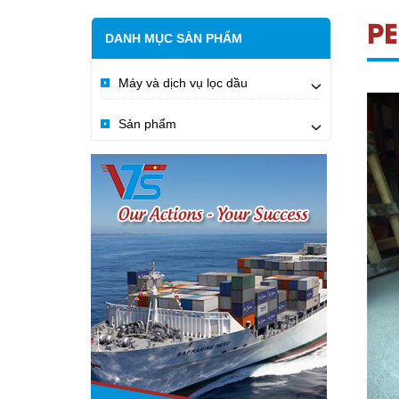
P
DANH MỤC SẢN PHẨM
Máy và dịch vụ lọc dầu
›
Sản phẩm
›