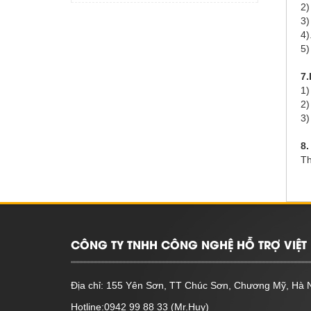
2)
3)
4)
5)
7.
1)
2)
3)
8.
Th
CÔNG TY TNHH CÔNG NGHỆ HỖ TRỢ VIỆT 
Địa chỉ: 155 Yên Sơn, TT Chúc Sơn, Chương Mỹ, Hà 
Hotline:0942 99 88 33 (Mr.Huy)