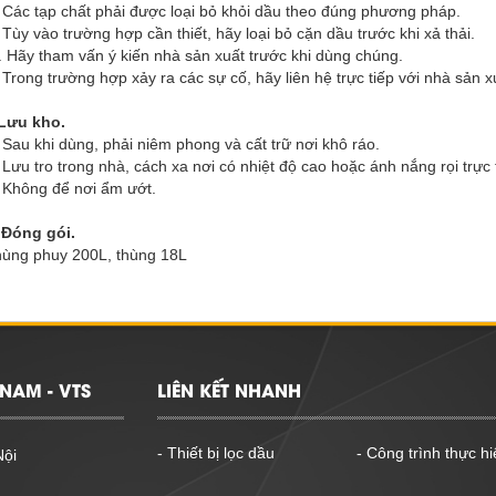
 Các tạp chất phải được loại bỏ khỏi dầu theo đúng phương pháp.
 Tùy vào trường hợp cần thiết, hãy loại bỏ cặn dầu trước khi xả thải.
. Hãy tham vấn ý kiến nhà sản xuất trước khi dùng chúng.
 Trong trường hợp xảy ra các sự cố, hãy liên hệ trực tiếp với nhà sản x
Lưu kho.
 Sau khi dùng, phải niêm phong và cất trữ nơi khô ráo.
 Lưu tro trong nhà, cách xa nơi có nhiệt độ cao hoặc ánh nắng rọi trực 
 Không để nơi ẩm ướt.
 Đóng gói.
ùng phuy 200L, thùng 18L
NAM - VTS
LIÊN KẾT NHANH
- Thiết bị lọc dầu
- Công trình thực hi
Nội