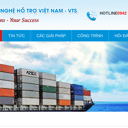
HOTLINE
0942
TIN TỨC
CÁC GIẢI PHÁP
CÔNG TRÌNH
HỎI Đ