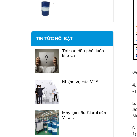
TIN TỨC NỔI BẬT
Tại sao dầu phải luôn
khô và...
※C
Nhiệm vụ của VTS
4.
- 
5
Sử
Máy lọc dầu Klarol của
Má
VTS...
6.
1)