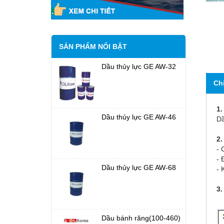
SẢN PHẨM NỔI BẬT
Dầu thủy lực GE AW-32
Ch
1.
Dầu thủy lực GE AW-46
Dầ
2.
- 
- 
Dầu thủy lực GE AW-68
- 
3.
Dầu bánh răng(100-460)