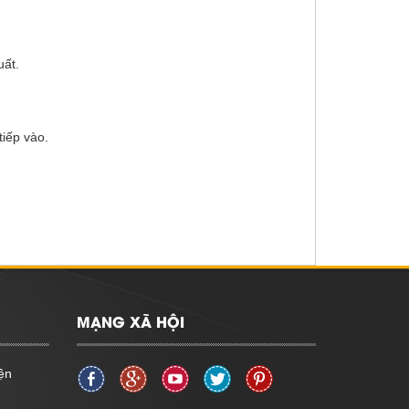
uất.
tiếp vào.
MẠNG XÃ HỘI
ện