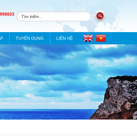
 998833
ÁP
TUYỂN DỤNG
LIÊN HỆ