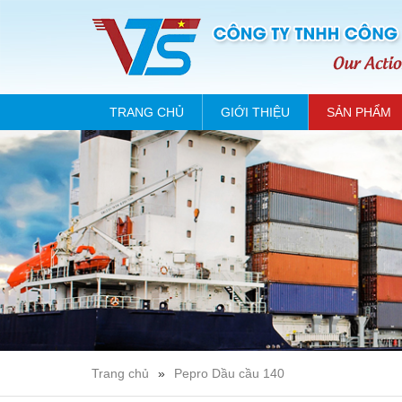
TRANG CHỦ
GIỚI THIỆU
SẢN PHẨM
Trang chủ
»
Pepro Dầu cầu 140